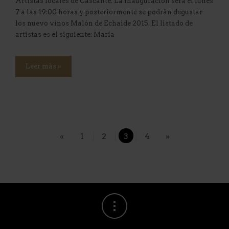
Artistas locales de Cascante. La inauguración será el lunes
7 a las 19:00 horas y posteriormente se podrán degustar
los nuevo vinos Malón de Echaide 2015. El listado de
artistas es el siguiente: María
Leer más »
«
1
2
3
4
»