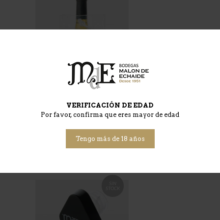
VERIFICACIÓN DE EDAD
Por favor, confirma que eres mayor de edad
Bolsa cubitera PVC (1
unidad)
5.00
€
IVA incl.
Tengo más de 18 años
SIN
STOCK