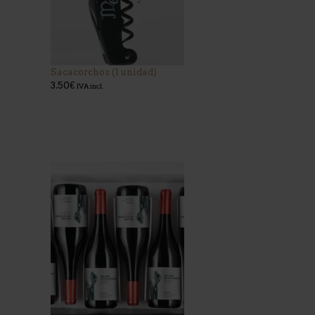
Sacacorchos (1 unidad)
3.50
€
IVA incl.