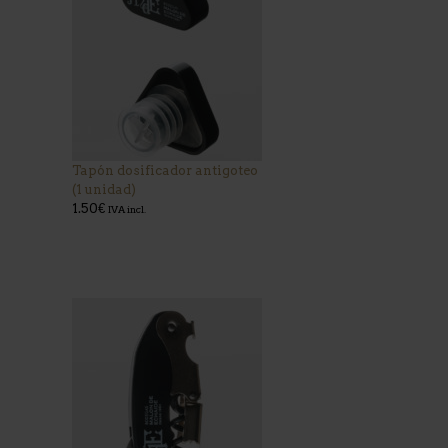
Tapón dosificador antigoteo
(1 unidad)
1.50
€
IVA incl.