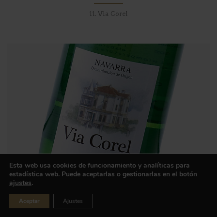
11. Via Corel
Esta web usa cookies de funcionamiento y analíticas para
estadística web. Puede aceptarlas o gestionarlas en el botón
ajustes
.
Protegido: Blanco
Aceptar
Ajustes