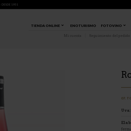
 DESDE 1951
TIENDA ONLINE
ENOTURISMO
FOTOVINO
Mi cuenta
Seguimiento del pedido
R
07. 
Uva:
Elab
ferme