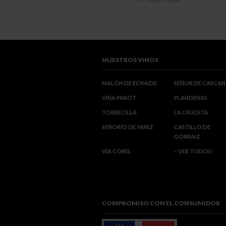
NUESTROS VINOS
MALÓN DE ECHAIDE
SEÑOR DE CASCAN
VIÑA PAROT
PLANDENAS
TORRECILLA
LA CRUCETA
SEÑORÍO DE YANIZ
CASTILLO DE
GORRAIZ
VIA COREL
– VER TODOS-
COMPROMISO CON EL CONSUMIDOR