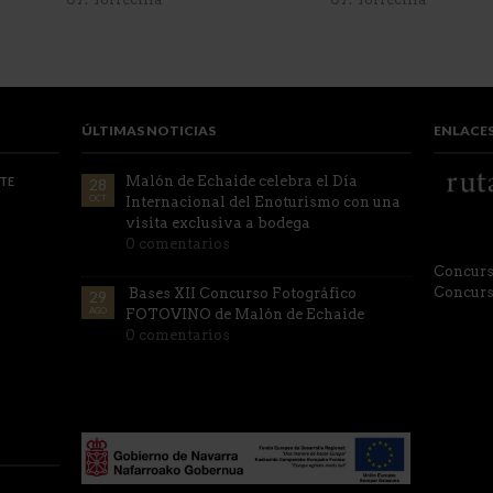
ÚLTIMAS NOTICIAS
ENLACE
Malón de Echaide celebra el Día
TE
28
OCT
Internacional del Enoturismo con una
visita exclusiva a bodega
0 comentarios
Concurs
Concurs
Bases XII Concurso Fotográfico
29
AGO
FOTOVINO de Malón de Echaide
0 comentarios