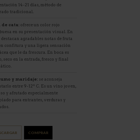
ntación 14-21 días, método de
ado tradicional.
 de cata:
ofrece un color rojo
buesa en su presentación visual. En
 destacan agradables notas de fruta
en confitura y una ligera sensación
cea que le da frescura. En boca es
o, seco en la entrada, fresco y final
ático.
umo y maridaje:
se aconseja
tarlo entre 9-12º C. Es un vino joven,
nso y afrutado especialmente
iado para entrantes, verduras y
ados.
SCARGAR
COMPRAR