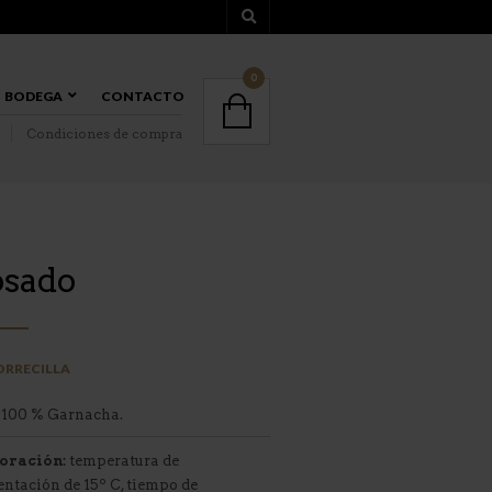
MENÚ
0
BODEGA
CONTACTO
Condiciones de compra
MENÚ
osado
TORRECILLA
100 % Garnacha.
oración:
temperatura de
ntación de 15º C, tiempo de