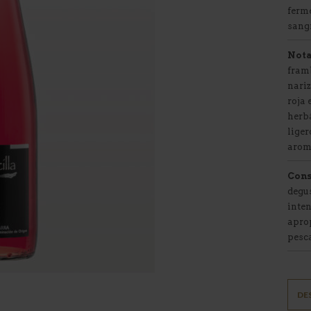
ferme
sangr
Nota
fram
nariz
roja 
herbá
liger
arom
Cons
degus
inte
aprop
pesc
DE