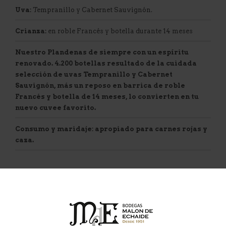
Uva:
Tempranillo y Cabernet Sauvignón.
Crianza:
en roble Francés y botella durante 14 meses
Nuestro Plandenas de siempre con un espíritu
renovado. 4.200 botellas resultado de la cuidada
selección de uvas Tempranillo y Cabernet
Sauvignón, más un reposo en barrica de roble
Francés y botella de 14 meses, lo convierten en tu
nuevo cuvee favorito.
Consumo y maridaje:
apropiado para carnes rojas y
caza.
DESCARGAR
COMPRAR