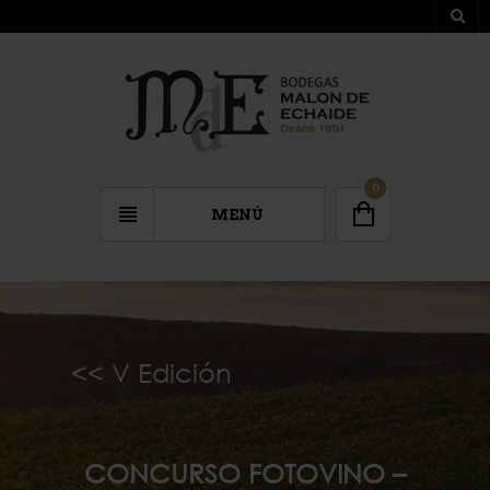
0
MENÚ
<< V Edición
CON
CURSO FOTOVIN
O –