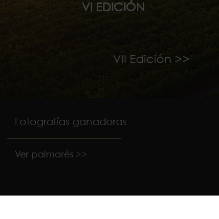
VI EDICIÓN
VII Edición >>
Fotografías ganadoras
Ver palmarés >>