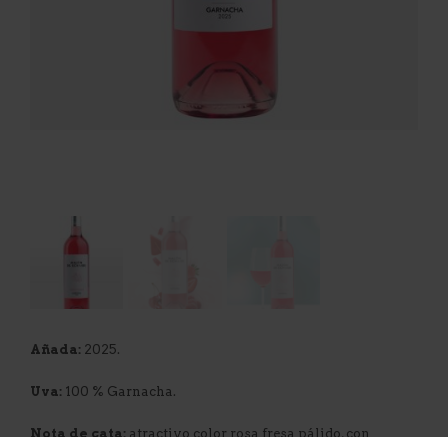
Añada:
2025.
Uva:
100 % Garnacha.
Nota de cata:
atractivo color rosa fresa pálido, con