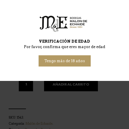
destellos amoratados en el borde. Limpio y brillante en su
presentación visual. En nariz despliega aromas de media
intensidad, con recuerdos a fruta roja del bosque, grosella.
En boca se muestra potente, desarrollando un paso
equilibrado con una buena acidez., que evoluciona hacia
un grato final limpio y elegante.
VERIFICACIÓN DE EDAD
Consumo y maridaje:
se aconseja degustarlo entre 9-12º
Por favor, confirma que eres mayor de edad
C. Realza platos como arroces, parrilladas, foie, cremas,
pastas, carnes ligeras, quesos, pescado azul, verduras y
Tengo más de 18 años
entremeses.
AÑADIR AL CARRITO
SKU:
1543
.
Categoría:
Malón de Echaide
.