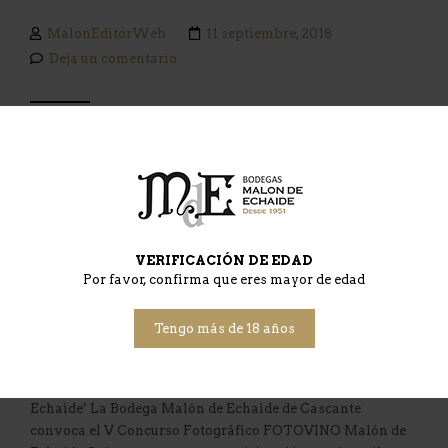
MalonEditorWeb
11 septiembre, 2018
Deja un comentario
VERIFICACIÓN DE EDAD
Por favor, confirma que eres mayor de edad
Tengo más de 18 años
Bases V Concurso Fotográfico ‘FOTOVINO Malón de
Echaide’ La Bodega Malón de Echaide de Cascante
convoca el V Concurso Fotográfico FOTOVINO Malón de