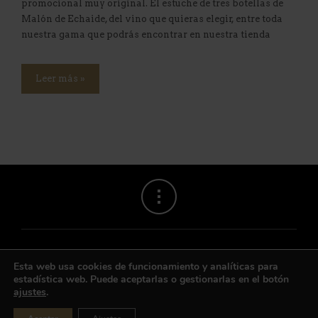
promocional muy original. El estuche de tres botellas de
Malón de Echaide, del vino que quieras elegir, entre toda
nuestra gama que podrás encontrar en nuestra tienda
Leer más »
Esta web usa cookies de funcionamiento y analíticas para
estadística web. Puede aceptarlas o gestionarlas en el botón
ajustes
.
Contacto
|
Aviso legal
|
Privacidad
© Bodega Ntra. Sra. del Romero S.C.