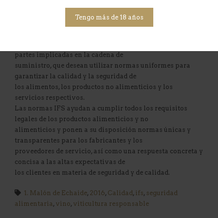
para disponer de una herramienta
con la que inspeccionar la competencia de los fabricantes
Tengo más de 18 años
de alimentos en cuanto a la
seguridad y la calidad alimentarias.
Las normas IFS han sido desarrolladas por todas las
partes implicadas en la cadena de
suministro, que desean utilizar normas uniformes para
garantizar la calidad y la seguridad de
los alimentos, los productos no alimenticios y los
servicios respectivos.
Las normas IFS ayudan a cumplir todos los requisitos
legales de los productos alimenticios y no
alimenticios y ponen a su disposición normas únicas y
transparentes para los fabricantes y los
proveedores de servicio, así como una respuesta concreta y
concisa a las altas expectativas de
los clientes en materia de seguridad y de calidad.
1. Malón de Echaide
,
2016
,
Calidad
,
ifs
,
seguridad
alimentaria
,
vino
,
viticultura responsable