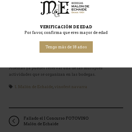
D.O. Navarra.
Allí habrá visitas guiadas con un sumiller profesional de
una hora de duración apuntándote en el mismo mostrador.
VERIFICACIÓN DE EDAD
Por favor, confirma que eres mayor de edad
Como novedad, el sábado por la mañana tendrá lugar el
LUDOVINO, una novedosa propuesta para disfrutar
Tengo más de 18 años
jugando con los Vinos D.O. Navarra. Sólo ven, apúntate en
el mostrador de entrada y … a jugar!!!
Además ya puedes reservar una de las múltiples
actividades que se organizan en las bodegas.
1. Malón de Echaide
,
vinofest navarra
Fallado el I Concurso FOTOVINO
Malón de Echaide