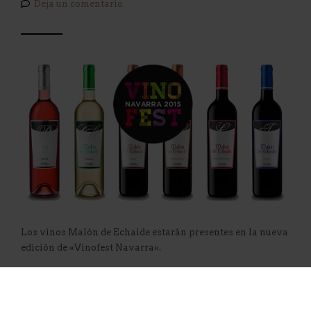
Deja un comentario
Los vinos Malón de Echaide estarán presentes en la nueva
edición de «Vinofest Navarra».
Los días 27 y 28 de marzo de 2015 tendrá lugar en el
Baluarte de Pamplona, la muestra degustación de Vinofest,
donde podrán degustarse las nuevas añadas de 25 bodegas