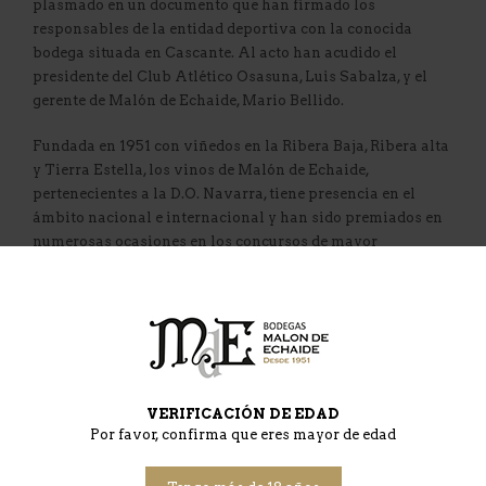
plasmado en un documento que han firmado los
responsables de la entidad deportiva con la conocida
bodega situada en Cascante. Al acto han acudido el
presidente del Club Atlético Osasuna, Luis Sabalza, y el
gerente de Malón de Echaide, Mario Bellido.
Fundada en 1951 con viñedos en la Ribera Baja, Ribera alta
y Tierra Estella, los vinos de Malón de Echaide,
pertenecientes a la D.O. Navarra, tiene presencia en el
ámbito nacional e internacional y han sido premiados en
numerosas ocasiones en los concursos de mayor
relevancia.
El acuerdo de colaboración con Osasuna supone un paso
más en su compromiso con la cultura Navarra, con sus
gentes y, en este caso, con el deporte, convirtiendo a Malón
de Echaide en el proveedor oficial de vino en los eventos
organizados por el club.
VERIFICACIÓN DE EDAD
Por favor, confirma que eres mayor de edad
“Para nosotros es un honor convertirnos en el vino de
referencia del club, especialmente ahora que Osasuna