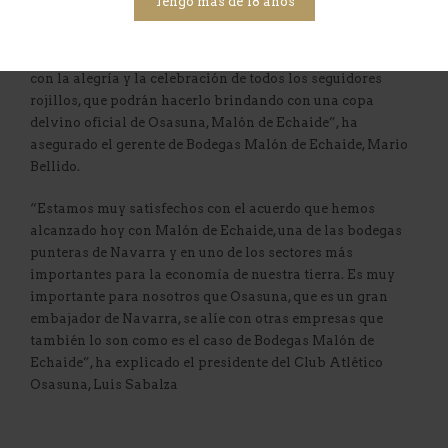
Tengo más de 18 años
celebra su centenario. Un evento que no podrá realizarse
como la afición hubiera deseado, debido a la difícil
situación creada por la pandemia, pero seguro que contará
con la alegría y la celebración de todos los seguidores
rojillos, que podrán hacerlo brindando con una copa
delvino oficial de Osasuna, Malón de Echaide”, ha
asegurado el gerente de Bodegas Malón de Echaide, Mario
Bellido.
“Estamos muy satisfechos con el acuerdo que hemos
alcanzado hoy con Malón de Echaide, una de las bodegas
punteras de Navarra y en uno de los sectores más
importantes para la economía de nuestra tierra. Es muy
importante para nosotros que Osasuna, que es un gran
embajador de Navarra, se alíe con otras empresas que
también lo son como es el caso de Bodegas Malón de
Echaide”, ha explicado el presidente del Club Atlético
Osasuna, Luis Sabalza