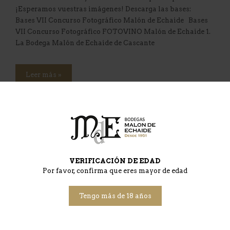
¡Esperamos vuestras imágenes! Descarga las bases:
Bases VII Concurso Fotográfico Malón de Echaide Bases
VII Concurso Fotográfico FOTOVINO Malón de Echaide 1.
La Bodega Malón de Echaide de Cascante
Leer más »
Entregados los premios de
fotografía del ‘VI Concurso
VERIFICACIÓN DE EDAD
Fotovino Malón de Echaide’
Por favor, confirma que eres mayor de edad
Tengo más de 18 años
MalonEditorWeb
18 febrero, 2020
Deja un comentario