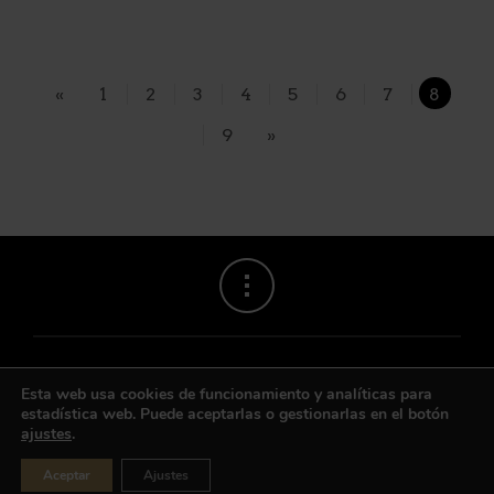
«
1
2
3
4
5
6
7
8
9
»
Esta web usa cookies de funcionamiento y analíticas para
estadística web. Puede aceptarlas o gestionarlas en el botón
ajustes
.
Contacto
|
Aviso legal
|
Privacidad
© Bodega Ntra. Sra. del Romero S.C.
Aceptar
Ajustes