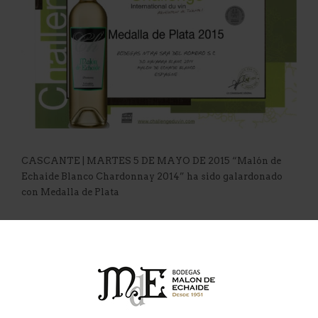
CASCANTE | MARTES 5 DE MAYO DE 2015 “Malón de
Echaide Blanco Chardonnay 2014” ha sido galardonado
con Medalla de Plata
Leer más »