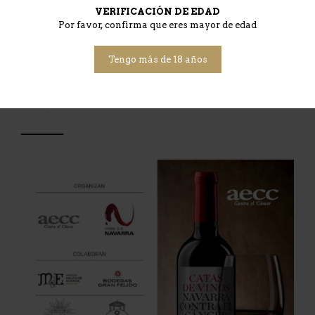
Una selección de los vinos
VERIFICACIÓN DE EDAD
Por favor, confirma que eres mayor de edad
«Malón de Echaide» en las catas
solidarias contra el Cancer.
Tengo más de 18 años
Malón de Echaide
11 abril, 2015
Deja un comentario