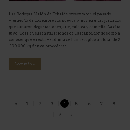
Las Bodegas Malón de Echaide presentaron el pasado
viernes 15 de diciembre sus nuevos vinos en unas jornadas
que aunaron degustaciones, arte, música y comedia. La cita
tuvo lugar en sus instalaciones de Cascante, donde se dio a
conocer que en esta vendimia se han recogido un total de 2
.300.000 kg de uva procedente
Leer más »
«
1
2
3
4
5
6
7
8
9
»