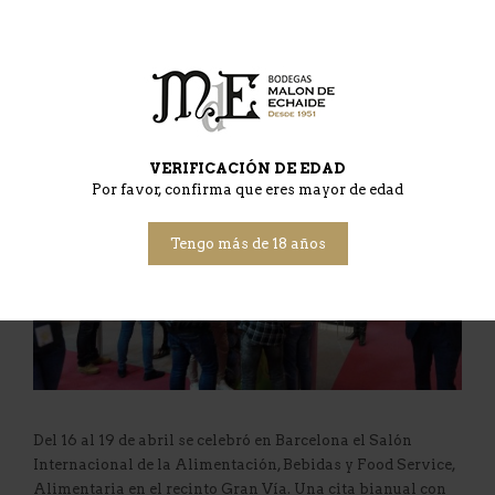
MalonEditorWeb
23 abril, 2018
Deja un comentario
VERIFICACIÓN DE EDAD
Por favor, confirma que eres mayor de edad
Tengo más de 18 años
Del 16 al 19 de abril se celebró en Barcelona el Salón
Internacional de la Alimentación, Bebidas y Food Service,
Alimentaria en el recinto Gran Vía. Una cita bianual con