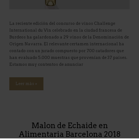
La reciente edición del concurso de vinos Challenge
International du Vin celebrado en la ciudad francesa de
Burdeos ha galardonado a 29 vinos de la Denominación de
Origen Navarra. El relevante certamen internacional ha
contado con un jurado compuesto por 700 catadores que
han evaluado 5.000 muestras que provenían de 37 países.
Estamos muy contentos de anunciar
Leer más »
Malon de Echaide en
Alimentaria Barcelona 2018